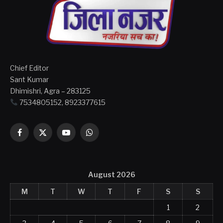
Chief Editor
Sant Kumar
Dhimishri, Agra – 283125
7534805152, 8923377615
Facebook
X
YouTube
WhatsApp
(Twitter)
August 2026
M
T
W
T
F
S
S
1
2
3
4
5
6
7
8
9