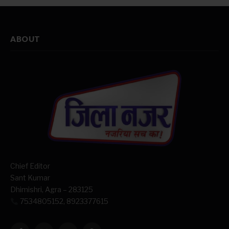
ABOUT
Chief Editor
Sant Kumar
Dhimishri, Agra – 283125
7534805152, 8923377615