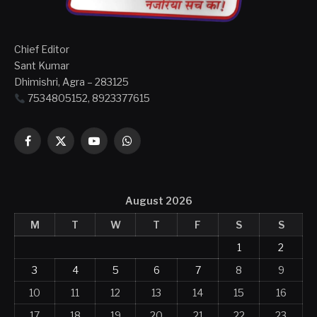
Chief Editor
Sant Kumar
Dhimishri, Agra – 283125
7534805152, 8923377615
Facebook
X
YouTube
WhatsApp
(Twitter)
August 2026
M
T
W
T
F
S
S
1
2
3
4
5
6
7
8
9
10
11
12
13
14
15
16
17
18
19
20
21
22
23