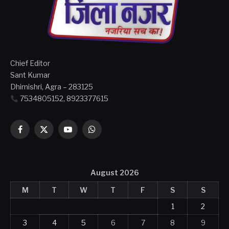
Chief Editor
Sant Kumar
Dhimishri, Agra – 283125
7534805152, 8923377615
Facebook
X
YouTube
WhatsApp
(Twitter)
August 2026
M
T
W
T
F
S
S
1
2
3
4
5
6
7
8
9