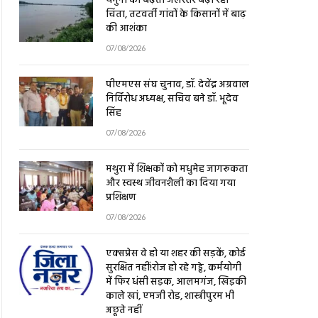
चिंता, तटवर्ती गांवों के किसानों में बाढ़
की आशंका
07/08/2026
पीएमएस संघ चुनाव, डॉ. देवेंद्र अग्रवाल
निर्विरोध अध्यक्ष, सचिव बने डॉ. भूदेव
सिंह
07/08/2026
मथुरा में शिक्षकों को मधुमेह जागरूकता
और स्वस्थ जीवनशैली का दिया गया
प्रशिक्षण
07/08/2026
एक्सप्रेस वे हो या शहर की सड़कें, कोई
सुरक्षित नहीं!रोज हो रहे गड्ढे, कर्मयोगी
में फिर धंसी सड़क, आलमगंज, खिड़की
काले खां, एमजी रोड, शास्त्रीपुरम भी
अछूते नहीं