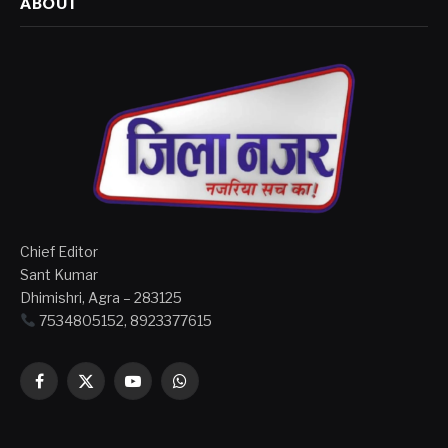
Chief Editor
Sant Kumar
Dhimishri, Agra – 283125
7534805152, 8923377615
Facebook
X
YouTube
WhatsApp
(Twitter)