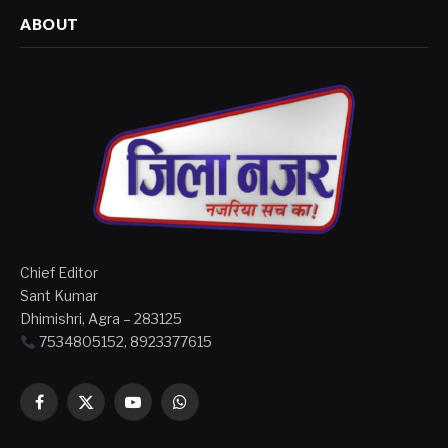
ABOUT
Chief Editor
Sant Kumar
Dhimishri, Agra – 283125
7534805152, 8923377615
Facebook
X
YouTube
WhatsApp
(Twitter)