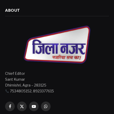
ABOUT
Chief Editor
Sant Kumar
Dhimishri, Agra – 283125
7534805152, 8923377615
Facebook
X
YouTube
WhatsApp
(Twitter)