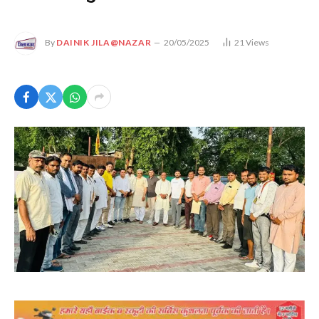
By
DAINIK JILA@NAZAR
20/05/2025
21
Views