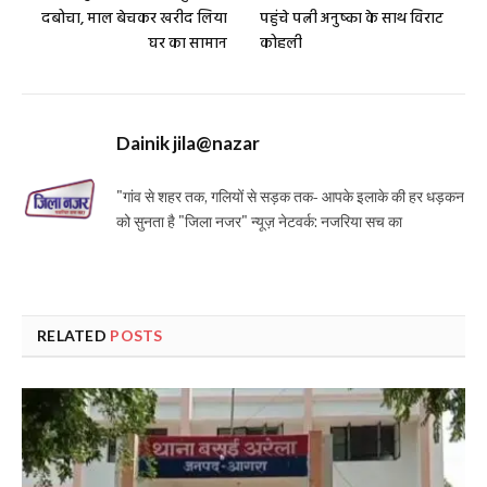
दबोचा, माल बेचकर खरीद लिया
पहुंचे पत्नी अनुष्का के साथ विराट
घर का सामान
कोहली
Dainik jila@nazar
"गांव से शहर तक, गलियों से सड़क तक- आपके इलाके की हर धड़कन
को सुनता है "जिला नजर" न्यूज़ नेटवर्क: नजरिया सच का
RELATED
POSTS