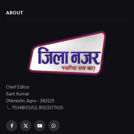
ABOUT
Chief Editor
Sant Kumar
Dhimishri, Agra – 283125
7534805152, 8923377615
Facebook
X
YouTube
WhatsApp