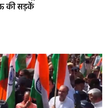
ऊ की सड़कें
s