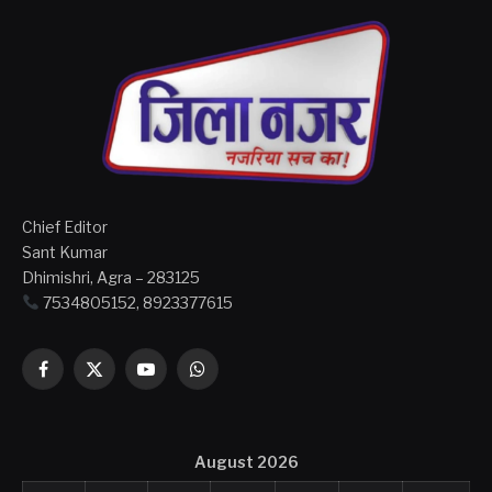
Chief Editor
Sant Kumar
Dhimishri, Agra – 283125
7534805152, 8923377615
Facebook
X
YouTube
WhatsApp
(Twitter)
August 2026