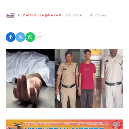
By
DAINIK JILA@NAZAR
06/04/2025
2
Views