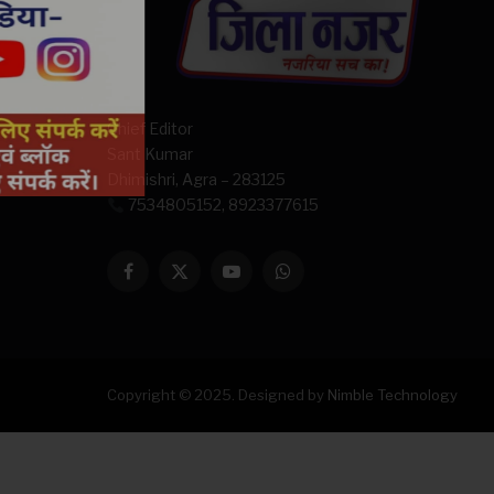
Chief Editor
Sant Kumar
Dhimishri, Agra – 283125
7534805152, 8923377615
Facebook
X
YouTube
WhatsApp
(Twitter)
Copyright © 2025. Designed by
Nimble Technology