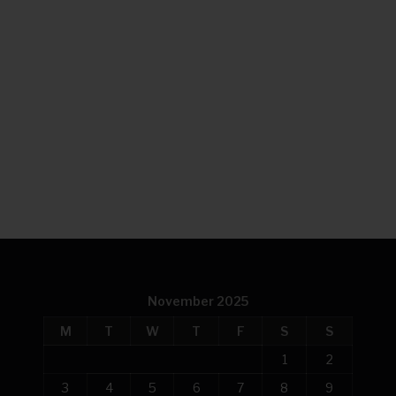
November 2025
M
T
W
T
F
S
S
1
2
3
4
5
6
7
8
9