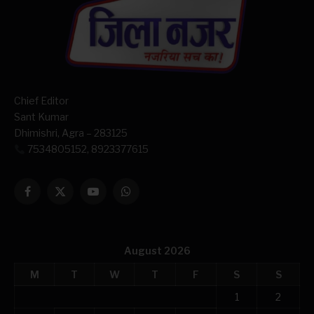
Chief Editor
Sant Kumar
Dhimishri, Agra – 283125
7534805152, 8923377615
Facebook
X
YouTube
WhatsApp
(Twitter)
August 2026
M
T
W
T
F
S
S
1
2