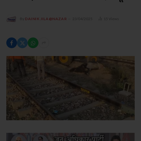
By
DAINIK JILA@NAZAR
23/04/2025
15
Views