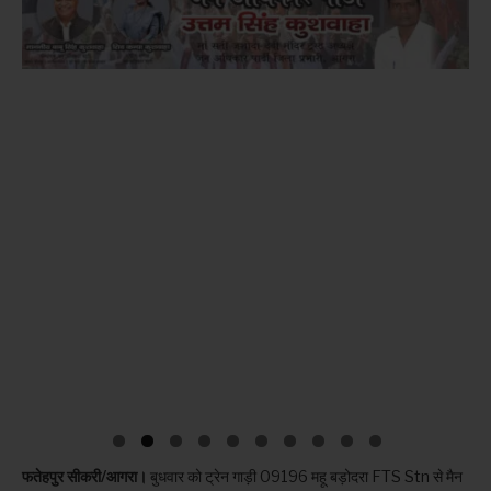
फतेहपुर सीकरी/आगरा।
बुधवार को ट्रेन गाड़ी 09196 महू बड़ोदरा FTS Stn से मैन