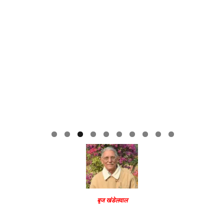
बृज खंडेलवाल