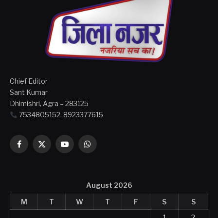
Chief Editor
Sant Kumar
Dhimishri, Agra – 283125
7534805152, 8923377615
Facebook
X
YouTube
WhatsApp
(Twitter)
August 2026
M
T
W
T
F
S
S
1
2