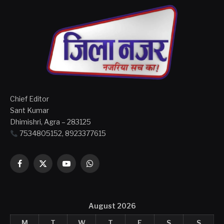
Chief Editor
Sant Kumar
Dhimishri, Agra – 283125
7534805152, 8923377615
Facebook
X
YouTube
WhatsApp
(Twitter)
August 2026
M
T
W
T
F
S
S