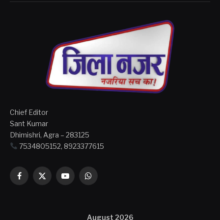
Chief Editor
Sant Kumar
Dhimishri, Agra – 283125
7534805152, 8923377615
Facebook
X
YouTube
WhatsApp
(Twitter)
August 2026