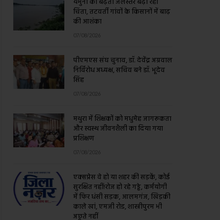
चिंता, तटवर्ती गांवों के किसानों में बाढ़
की आशंका
07/08/2026
पीएमएस संघ चुनाव, डॉ. देवेंद्र अग्रवाल
निर्विरोध अध्यक्ष, सचिव बने डॉ. भूदेव
सिंह
07/08/2026
मथुरा में शिक्षकों को मधुमेह जागरूकता
और स्वस्थ जीवनशैली का दिया गया
प्रशिक्षण
07/08/2026
एक्सप्रेस वे हो या शहर की सड़कें, कोई
सुरक्षित नहीं!रोज हो रहे गड्ढे, कर्मयोगी
में फिर धंसी सड़क, आलमगंज, खिड़की
काले खां, एमजी रोड, शास्त्रीपुरम भी
अछूते नहीं