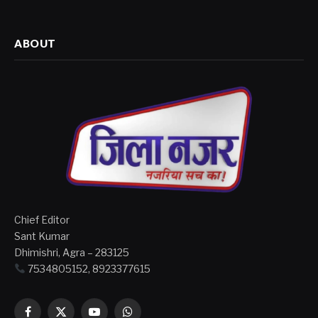
ABOUT
Chief Editor
Sant Kumar
Dhimishri, Agra – 283125
7534805152, 8923377615
Facebook
X
YouTube
WhatsApp