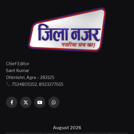
Chief Editor
Sant Kumar
Dhimishri, Agra – 283125
7534805152, 8923377615
Facebook
X
YouTube
WhatsApp
(Twitter)
August 2026