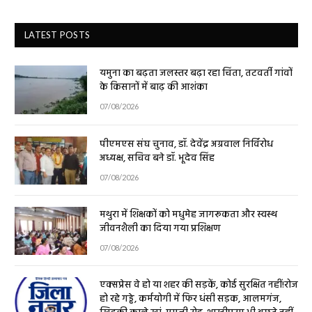
LATEST POSTS
यमुना का बढ़ता जलस्तर बढ़ा रहा चिंता, तटवर्ती गांवों
के किसानों में बाढ़ की आशंका
07/08/2026
पीएमएस संघ चुनाव, डॉ. देवेंद्र अग्रवाल निर्विरोध
अध्यक्ष, सचिव बने डॉ. भूदेव सिंह
07/08/2026
मथुरा में शिक्षकों को मधुमेह जागरूकता और स्वस्थ
जीवनशैली का दिया गया प्रशिक्षण
07/08/2026
एक्सप्रेस वे हो या शहर की सड़कें, कोई सुरक्षित नहीं!रोज
हो रहे गड्ढे, कर्मयोगी में फिर धंसी सड़क, आलमगंज,
खिड़की काले खां, एमजी रोड, शास्त्रीपुरम भी अछूते नहीं