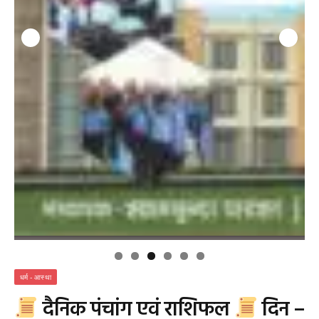
धर्म - आस्था
दैनिक​ पंचांग एवं राशिफल
दिन –