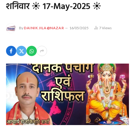
शनिवार ☀ 17-May-2025 ☀
By
DAINIK JILA@NAZAR
16/05/2025
7
Views