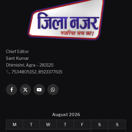
Chief Editor
Sant Kumar
Dhimishri, Agra – 283125
7534805152, 8923377615
Facebook
X
YouTube
WhatsApp
(Twitter)
August 2026
M
T
W
T
F
S
S