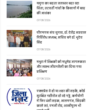
यमुना का बढ़ता जलस्तर बढ़ा रहा
चिंता, तटवर्ती गांवों के किसानों में बाढ़
की आशंका
07/08/2026
पीएमएस संघ चुनाव, डॉ. देवेंद्र अग्रवाल
निर्विरोध अध्यक्ष, सचिव बने डॉ. भूदेव
सिंह
07/08/2026
मथुरा में शिक्षकों को मधुमेह जागरूकता
और स्वस्थ जीवनशैली का दिया गया
प्रशिक्षण
07/08/2026
एक्सप्रेस वे हो या शहर की सड़कें, कोई
सुरक्षित नहीं!रोज हो रहे गड्ढे, कर्मयोगी
में फिर धंसी सड़क, आलमगंज, खिड़की
काले खां, एमजी रोड, शास्त्रीपुरम भी
अछूते नहीं