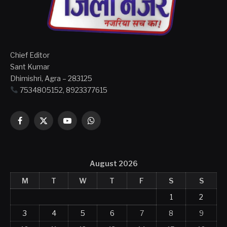
Chief Editor
Sant Kumar
Dhimishri, Agra – 283125
7534805152, 8923377615
Facebook
X
YouTube
WhatsApp
(Twitter)
August 2026
M
T
W
T
F
S
S
1
2
3
4
5
6
7
8
9