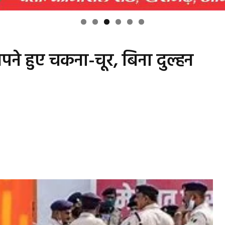
 सपने हुए चकना-चूर, बिना दुल्हन
s