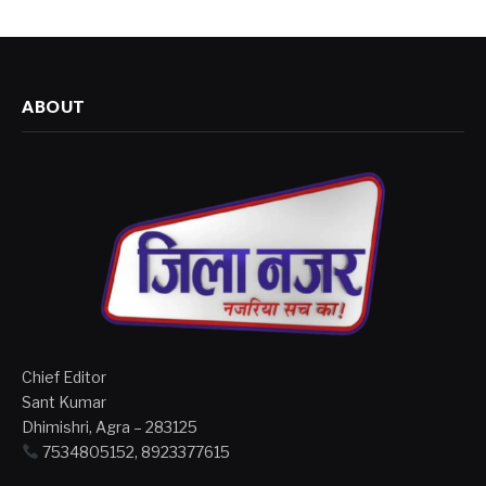
ABOUT
Chief Editor
Sant Kumar
Dhimishri, Agra – 283125
7534805152, 8923377615