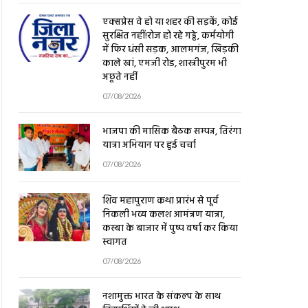
एक्सप्रेस वे हो या शहर की सड़कें, कोई
सुरक्षित नहीं!रोज हो रहे गड्ढे, कर्मयोगी
में फिर धंसी सड़क, आलमगंज, खिड़की
काले खां, एमजी रोड, शास्त्रीपुरम भी
अछूते नहीं
07/08/2026
भाजपा की मासिक बैठक सम्पन्न, तिरंगा
यात्रा अभियान पर हुई चर्चा
07/08/2026
शिव महापुराण कथा प्रारंभ से पूर्व
निकली भव्य कलश आमंत्रण यात्रा,
कस्बा के बाजार में पुष्प वर्षा कर किया
स्वागत
07/08/2026
नशामुक्त भारत के संकल्प के साथ
विद्यार्थियों ने ली शपथ