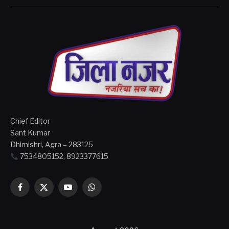
Chief Editor
Sant Kumar
Dhimishri, Agra – 283125
7534805152, 8923377615
Facebook
X
YouTube
WhatsApp
(Twitter)