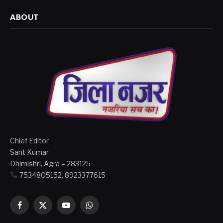
ABOUT
Chief Editor
Sant Kumar
Dhimishri, Agra – 283125
7534805152, 8923377615
Facebook
X
YouTube
WhatsApp
(Twitter)