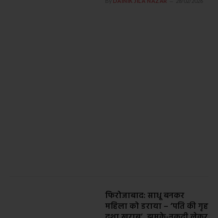
By
DAINIK JILA NAZAR
28/02/2026
फिरोजाबाद: साधू बनकर
महिला को डराया – ‘पति की गृह
दशा खराब’, झुमके-नकदी लेकर