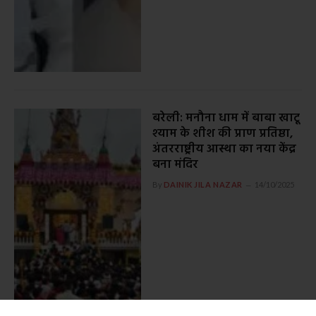
बरेली: मनौना धाम में बाबा खाटू
श्याम के शीश की प्राण प्रतिष्ठा,
अंतरराष्ट्रीय आस्था का नया केंद्र
बना मंदिर
By
DAINIK JILA NAZAR
14/10/2025