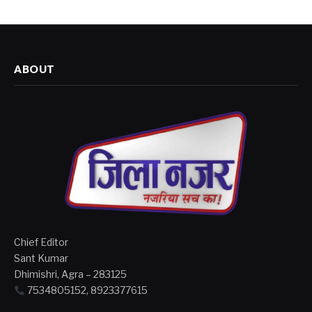
ABOUT
Chief Editor
Sant Kumar
Dhimishri, Agra – 283125
7534805152, 8923377615