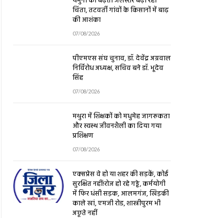
चिंता, तटवर्ती गांवों के किसानों में बाढ़
की आशंका
07/08/2026
पीएमएस संघ चुनाव, डॉ. देवेंद्र अग्रवाल
निर्विरोध अध्यक्ष, सचिव बने डॉ. भूदेव
सिंह
07/08/2026
मथुरा में शिक्षकों को मधुमेह जागरूकता
और स्वस्थ जीवनशैली का दिया गया
प्रशिक्षण
07/08/2026
एक्सप्रेस वे हो या शहर की सड़कें, कोई
सुरक्षित नहीं!रोज हो रहे गड्ढे, कर्मयोगी
में फिर धंसी सड़क, आलमगंज, खिड़की
काले खां, एमजी रोड, शास्त्रीपुरम भी
अछूते नहीं