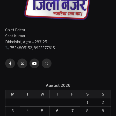
Chief Editor
Sant Kumar
Dhimishri, Agra – 283125
7534805152, 8923377615
Facebook
X
YouTube
WhatsApp
(Twitter)
August 2026
M
T
W
T
F
S
S
1
2
3
4
5
6
7
8
9