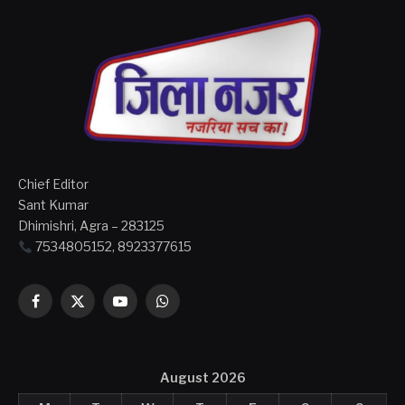
Chief Editor
Sant Kumar
Dhimishri, Agra – 283125
7534805152, 8923377615
Facebook
X
YouTube
WhatsApp
(Twitter)
August 2026
M
T
W
T
F
S
S