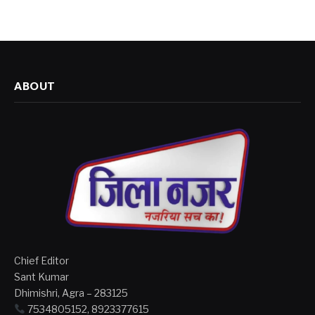
ABOUT
Chief Editor
Sant Kumar
Dhimishri, Agra – 283125
7534805152, 8923377615