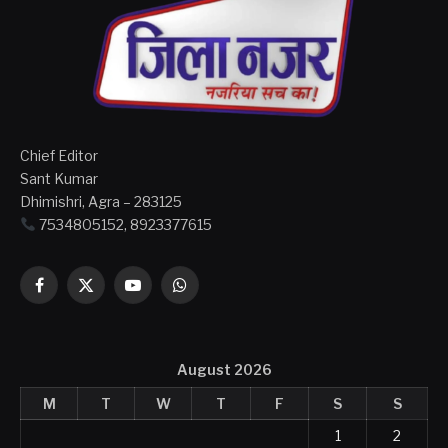
Chief Editor
Sant Kumar
Dhimishri, Agra – 283125
7534805152, 8923377615
Facebook
X
YouTube
WhatsApp
(Twitter)
August 2026
M
T
W
T
F
S
S
1
2