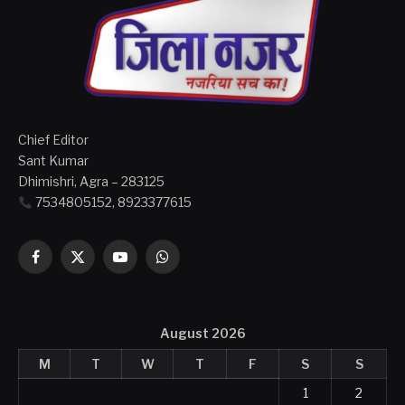
Chief Editor
Sant Kumar
Dhimishri, Agra – 283125
7534805152, 8923377615
Facebook
X
YouTube
WhatsApp
(Twitter)
August 2026
M
T
W
T
F
S
S
1
2