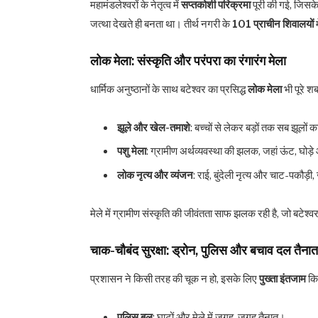
महामंडलेश्वरों के नेतृत्व में
सप्तकोशी परिक्रमा
पूरी की गई, जिसक
जत्था देखते ही बनता था। तीर्थ नगरी के
101 प्राचीन शिवालयों
लोक मेला: संस्कृति और परंपरा का रंगारंग मेला
धार्मिक अनुष्ठानों के साथ बटेश्वर का प्रसिद्ध
लोक मेला
भी पूरे श
झूले और खेल-तमाशे
: बच्चों से लेकर बड़ों तक सब झूलों 
पशु मेला
: ग्रामीण अर्थव्यवस्था की झलक, जहां ऊंट, घोड
लोक नृत्य और व्यंजन
: राई, बुंदेली नृत्य और चाट-पकौड़ी, 
मेले में ग्रामीण संस्कृति की जीवंतता साफ झलक रही है, जो बटेश
चाक-चौबंद सुरक्षा: ड्रोन, पुलिस और बचाव दल तैना
प्रशासन ने किसी तरह की चूक न हो, इसके लिए
पुख्ता इंतजाम
किए
पुलिस बल
: घाटों और मेले में जगह-जगह तैनात।