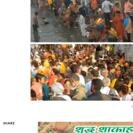
फ
SHARE