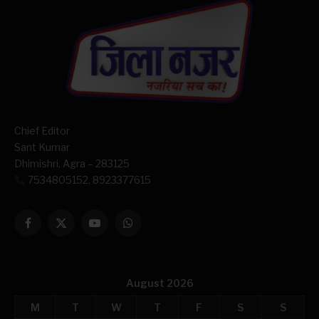
Chief Editor
Sant Kumar
Dhimishri, Agra – 283125
7534805152, 8923377615
Facebook
X
YouTube
WhatsApp
(Twitter)
August 2026
M
T
W
T
F
S
S