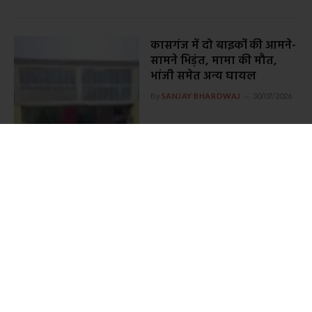
कासगंज में दो बाइकों की आमने-
सामने भिड़ंत, मामा की मौत,
भांजी समेत अन्य घायल
By
SANJAY BHARDWAJ
30/07/2026